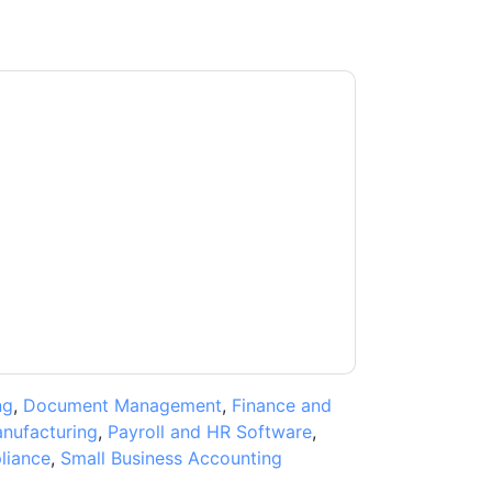
orce
contacting you with marketing-related
 any time.
FinancialForce
web sites and
ice.
ms of use. All data is protected by our
Privacy
ase email dataprotection@techpublishhub.com
ng
,
Document Management
,
Finance and
nufacturing
,
Payroll and HR Software
,
liance
,
Small Business Accounting