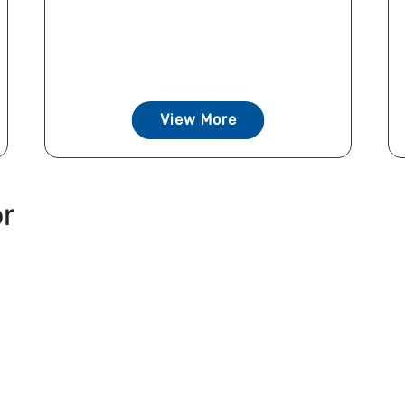
View More
or