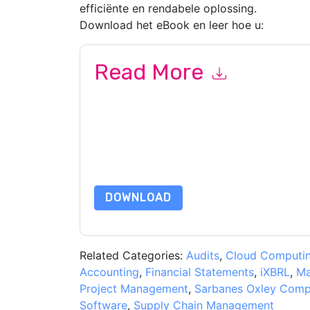
efficiënte en rendabele oplossing.
Download het eBook en leer hoe u:
Read More
By submitting this form you agree to
FinancialF
emails or by telephone. You may unsubscribe at
communications are subject to their Privacy Not
By requesting this resource you agree to our ter
Notice
. If you have any further questions ple
DOWNLOAD
Related Categories:
Audits
,
Cloud Computi
Accounting
,
Financial Statements
,
iXBRL
,
Ma
Project Management
,
Sarbanes Oxley Comp
Software
,
Supply Chain Management