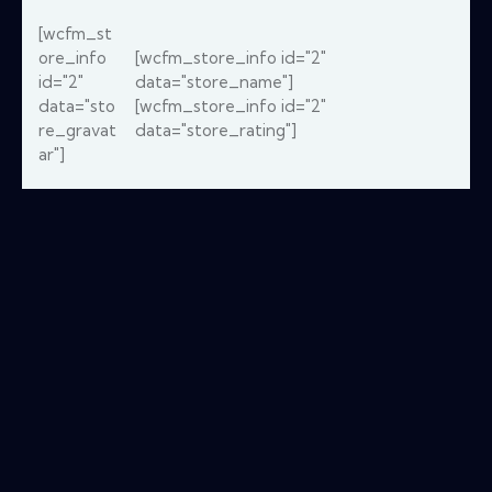
[wcfm_st
ore_info
[wcfm_store_info id="2"
id="2"
data="store_name"]
data="sto
[wcfm_store_info id="2"
re_gravat
data="store_rating"]
ar"]