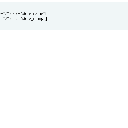
d="7" data="store_name"]
="7" data="store_rating"]