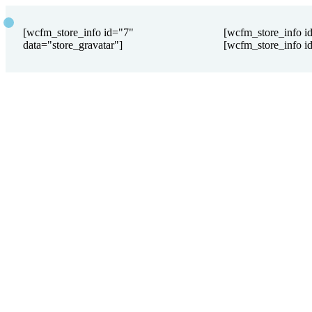
[wcfm_store_info id="7"
[wcfm_store_info i
data="store_gravatar"]
[wcfm_store_info id